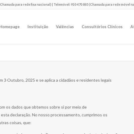
9 (Chamada para rede fixa nacional) | Telemóvel: 910 470 885 (Chamada para rede móvel n
Homepage
Instituição
Valências
Consultórios Clínicos
A
em 3 Outubro, 2025 e se aplica a cidadãos e residentes legais
com os dados que obtemos sobre si por meio de
 esta declaração. No nosso processamento, cumprimos os
utras coisas, que: