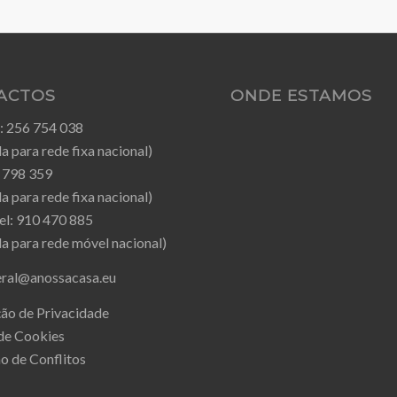
ACTOS
ONDE ESTAMOS
:
256 754 038
 para rede fixa nacional)
 798 359
 para rede fixa nacional)
el:
910 470 885
 para rede móvel nacional)
eral@anossacasa.eu
ão de Privacidade
 de Cookies
o de Conflitos