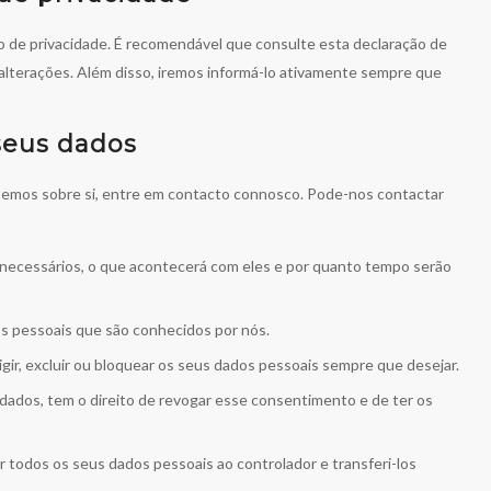
ão de privacidade. É recomendável que consulte esta declaração de
 alterações. Além disso, iremos informá-lo ativamente sempre que
seus dados
 temos sobre si, entre em contacto connosco. Pode-nos contactar
 necessários, o que acontecerá com eles e por quanto tempo serão
os pessoais que são conhecidos por nós.
rigir, excluir ou bloquear os seus dados pessoais sempre que desejar.
dados, tem o direito de revogar esse consentimento e de ter os
ir todos os seus dados pessoais ao controlador e transferi-los