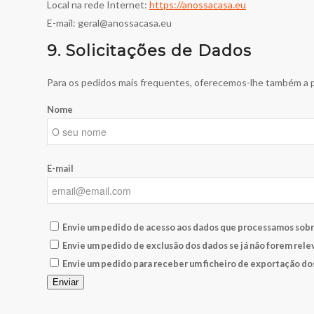
Local na rede Internet:
https://anossacasa.eu
E-mail:
geral@
anossacasa.eu
9. Solicitações de Dados
Para os pedidos mais frequentes, oferecemos-lhe também a po
Nome
E-mail
Envie um pedido de acesso aos dados que processamos sobre
Envie um pedido de exclusão dos dados se já não forem rele
Envie um pedido para receber um ficheiro de exportação do