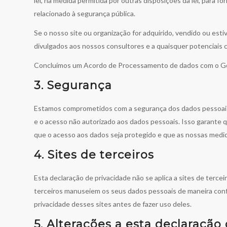
lei, na medida permitida por outras disposições da lei, para
relacionado à segurança pública.
Se o nosso site ou organização for adquirido, vendido ou est
divulgados aos nossos consultores e a quaisquer potenciais c
Concluímos um Acordo de Processamento de dados com o G
3. Segurança
Estamos comprometidos com a segurança dos dados pessoais
e o acesso não autorizado aos dados pessoais. Isso garante
que o acesso aos dados seja protegido e que as nossas medi
4. Sites de terceiros
Esta declaração de privacidade não se aplica a sites de terce
terceiros manuseiem os seus dados pessoais de maneira conf
privacidade desses sites antes de fazer uso deles.
5. Alterações a esta declaração