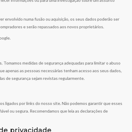
 fornecer informações ou para uma investigação sobre um assunto
iver envolvido numa fusão ou aquisição, os seus dados poderão ser
ompradores e serão repassados ​​aos novos proprietários.
oogle.
. Tomamos medidas de segurança adequadas para limitar o abuso
 que apenas as pessoas necessárias tenham acesso aos seus dados,
das de segurança sejam revistas regularmente.
iros ligados por links do nosso site. Não podemos garantir que esses
iável ou segura. Recomendamos que leia as declarações de
 de privacidade