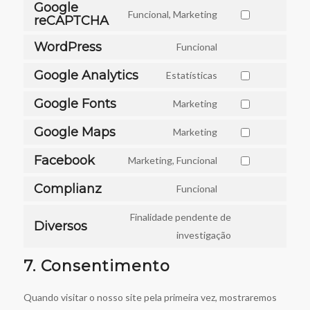
Google
Funcional, Marketing
reCAPTCHA
Consent
to
WordPress
Funcional
Consent
service
Google Analytics
to
Estatísticas
google-
Consent
service
recaptcha
Google Fonts
to
Marketing
wordpress
Consent
service
Google Maps
to
Marketing
google-
Consent
service
analytics
Facebook
to
Marketing, Funcional
google-
Consent
service
fonts
Complianz
to
Funcional
google-
Consent
service
maps
to
Finalidade pendente de
facebook
Diversos
service
investigação
Consent
complianz
to
7. Consentimento
service
diversos
Quando visitar o nosso site pela primeira vez, mostraremos